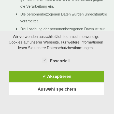
die Verarbeitung ein.
Die personenbezogenen Daten wurden unrechtmäßig
verarbeitet.
Die Löschung der personenbezogenen Daten ist zur
Erfüllung einer rechtlichen Verpflichtung nach dem
Wir verwenden ausschließlich technisch notwendige
Unionsrecht oder dem Recht der Mitgliedstaaten
Cookies auf unserer Webseite. Für weitere Informationen
lesen Sie unsere Datenschutzbestimmungen.
erforderlich, dem der Verantwortliche unterliegt.
Die personenbezogenen Daten wurden in Bezug auf
Essenziell
angebotene Dienste der Informationsgesellschaft
gemäß Art. 8 Abs. 1 DS-GVO erhoben.
✓ Akzeptieren
Sofern einer der oben genannten Gründe zutrifft und eine
betroffene Person die Löschung von personenbezogenen
Auswahl speichern
Daten, die gespeichert sind, veranlassen möchte, kann sie
sich hierzu jederzeit an einen Mitarbeiter des für die
-
Verarbeitung Verantwortlichen wenden. Der Mitarbeiter wird
veranlassen, dass dem Löschverlangen unverzüglich